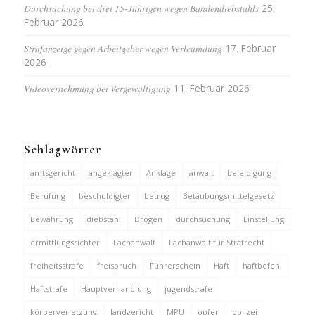
Durchsuchung bei drei 15-Jährigen wegen Bandendiebstahls
25.
Februar 2026
Strafanzeige gegen Arbeitgeber wegen Verleumdung
17. Februar
2026
Videovernehmung bei Vergewaltigung
11. Februar 2026
Schlagwörter
amtsgericht
angeklagter
Anklage
anwalt
beleidigung
Berufung
beschuldigter
betrug
Betäubungsmittelgesetz
Bewährung
diebstahl
Drogen
durchsuchung
Einstellung
ermittlungsrichter
Fachanwalt
Fachanwalt für Strafrecht
freiheitsstrafe
freispruch
Führerschein
Haft
haftbefehl
Haftstrafe
Hauptverhandlung
jugendstrafe
körperverletzung
landgericht
MPU
opfer
polizei