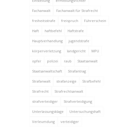
Einstellung
ermittlungsrichter
Fachanwalt
Fachanwalt für Strafrecht
freiheitsstrafe
freispruch
Führerschein
Haft
haftbefehl
Haftstrafe
Hauptverhandlung
jugendstrafe
körperverletzung
landgericht
MPU
opfer
polizei
raub
Staatsanwalt
Staatsanwaltschaft
Strafantrag
Strafanwalt
strafanzeige
Strafbefehl
Strafrecht
Strafrechtsanwalt
strafverteidiger
Strafverteidigung
Unterlassungsklage
Untersuchungshaft
Verleumdung
verteidiger