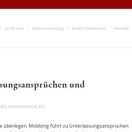
Strafrecht
Opfervertretung
Strafrechtskanzlei
Kontakt
ssungsansprüchen und
HRE, RECHTSPFLEGE, ETC.
ie überlegen. Mobbing führt zu Unterlassungsansprüchen