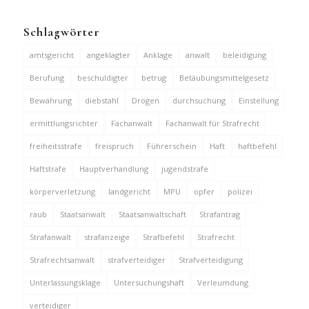
Schlagwörter
amtsgericht
angeklagter
Anklage
anwalt
beleidigung
Berufung
beschuldigter
betrug
Betäubungsmittelgesetz
Bewährung
diebstahl
Drogen
durchsuchung
Einstellung
ermittlungsrichter
Fachanwalt
Fachanwalt für Strafrecht
freiheitsstrafe
freispruch
Führerschein
Haft
haftbefehl
Haftstrafe
Hauptverhandlung
jugendstrafe
körperverletzung
landgericht
MPU
opfer
polizei
raub
Staatsanwalt
Staatsanwaltschaft
Strafantrag
Strafanwalt
strafanzeige
Strafbefehl
Strafrecht
Strafrechtsanwalt
strafverteidiger
Strafverteidigung
Unterlassungsklage
Untersuchungshaft
Verleumdung
verteidiger