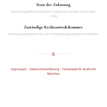
Staat der Zulassung
Bundesrepublik Deutschland Zulassung erworben in München
1994
Zuständige Rechtsanwaltskammer
Rechtsanwaltskammer für den Oberlandesgerichtsbezirk München
Impressum
|
Datenschutzerklärung
|
Fachanwalt für Strafrecht
München