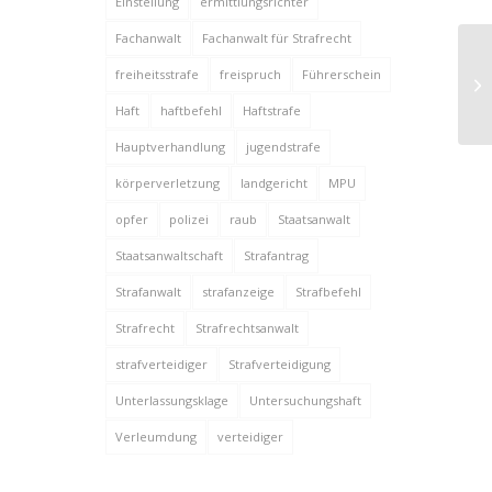
Einstellung
ermittlungsrichter
Fachanwalt
Fachanwalt für Strafrecht
freiheitsstrafe
freispruch
Führerschein
Kl
Haft
haftbefehl
Haftstrafe
Hauptverhandlung
jugendstrafe
körperverletzung
landgericht
MPU
opfer
polizei
raub
Staatsanwalt
Staatsanwaltschaft
Strafantrag
Strafanwalt
strafanzeige
Strafbefehl
Strafrecht
Strafrechtsanwalt
strafverteidiger
Strafverteidigung
Unterlassungsklage
Untersuchungshaft
Verleumdung
verteidiger