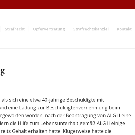
Strafrecht
Opfervertretung
Strafrechtskanzlei
Kontakt
ug
 als sich eine etwa 40-jährige Beschuldigte mit
te und eine Ladung zur Beschuldigtenvernehmung beim
orgeworfen worden, nach der Beantragung von ALG II eine
dern die Hilfe zum Lebensunterhalt gemäß ALG II einige
its Gehalt erhalten hatte. Klugerweise hatte die