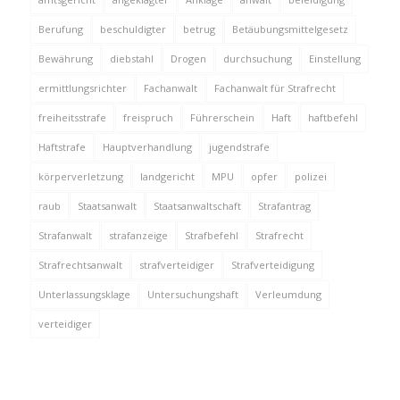
Berufung
beschuldigter
betrug
Betäubungsmittelgesetz
Bewährung
diebstahl
Drogen
durchsuchung
Einstellung
ermittlungsrichter
Fachanwalt
Fachanwalt für Strafrecht
freiheitsstrafe
freispruch
Führerschein
Haft
haftbefehl
Haftstrafe
Hauptverhandlung
jugendstrafe
körperverletzung
landgericht
MPU
opfer
polizei
raub
Staatsanwalt
Staatsanwaltschaft
Strafantrag
Strafanwalt
strafanzeige
Strafbefehl
Strafrecht
Strafrechtsanwalt
strafverteidiger
Strafverteidigung
Unterlassungsklage
Untersuchungshaft
Verleumdung
verteidiger