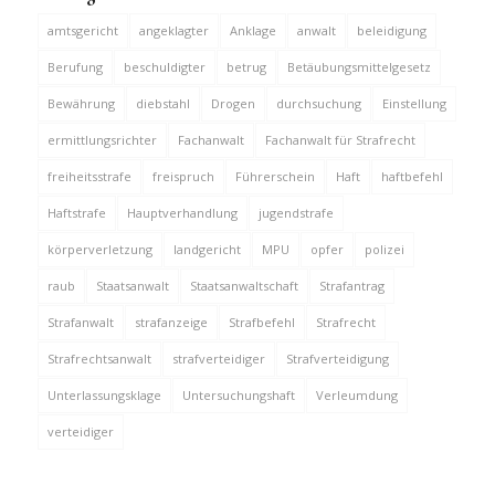
amtsgericht
angeklagter
Anklage
anwalt
beleidigung
Berufung
beschuldigter
betrug
Betäubungsmittelgesetz
Bewährung
diebstahl
Drogen
durchsuchung
Einstellung
ermittlungsrichter
Fachanwalt
Fachanwalt für Strafrecht
freiheitsstrafe
freispruch
Führerschein
Haft
haftbefehl
Haftstrafe
Hauptverhandlung
jugendstrafe
körperverletzung
landgericht
MPU
opfer
polizei
raub
Staatsanwalt
Staatsanwaltschaft
Strafantrag
Strafanwalt
strafanzeige
Strafbefehl
Strafrecht
Strafrechtsanwalt
strafverteidiger
Strafverteidigung
Unterlassungsklage
Untersuchungshaft
Verleumdung
verteidiger