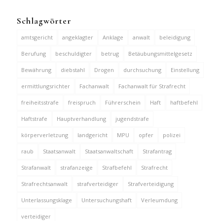
Schlagwörter
amtsgericht
angeklagter
Anklage
anwalt
beleidigung
Berufung
beschuldigter
betrug
Betäubungsmittelgesetz
Bewährung
diebstahl
Drogen
durchsuchung
Einstellung
ermittlungsrichter
Fachanwalt
Fachanwalt für Strafrecht
freiheitsstrafe
freispruch
Führerschein
Haft
haftbefehl
Haftstrafe
Hauptverhandlung
jugendstrafe
körperverletzung
landgericht
MPU
opfer
polizei
raub
Staatsanwalt
Staatsanwaltschaft
Strafantrag
Strafanwalt
strafanzeige
Strafbefehl
Strafrecht
Strafrechtsanwalt
strafverteidiger
Strafverteidigung
Unterlassungsklage
Untersuchungshaft
Verleumdung
verteidiger