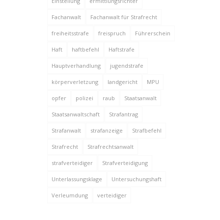
Einstellung
ermittlungsrichter
Fachanwalt
Fachanwalt für Strafrecht
freiheitsstrafe
freispruch
Führerschein
Haft
haftbefehl
Haftstrafe
Hauptverhandlung
jugendstrafe
körperverletzung
landgericht
MPU
opfer
polizei
raub
Staatsanwalt
Staatsanwaltschaft
Strafantrag
Strafanwalt
strafanzeige
Strafbefehl
Strafrecht
Strafrechtsanwalt
strafverteidiger
Strafverteidigung
Unterlassungsklage
Untersuchungshaft
Verleumdung
verteidiger