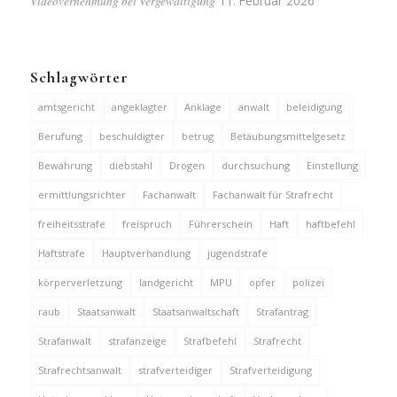
Videovernehmung bei Vergewaltigung
11. Februar 2026
Schlagwörter
amtsgericht
angeklagter
Anklage
anwalt
beleidigung
Berufung
beschuldigter
betrug
Betäubungsmittelgesetz
Bewährung
diebstahl
Drogen
durchsuchung
Einstellung
ermittlungsrichter
Fachanwalt
Fachanwalt für Strafrecht
freiheitsstrafe
freispruch
Führerschein
Haft
haftbefehl
Haftstrafe
Hauptverhandlung
jugendstrafe
körperverletzung
landgericht
MPU
opfer
polizei
raub
Staatsanwalt
Staatsanwaltschaft
Strafantrag
Strafanwalt
strafanzeige
Strafbefehl
Strafrecht
Strafrechtsanwalt
strafverteidiger
Strafverteidigung