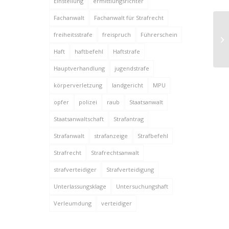
Einstellung
ermittlungsrichter
Fachanwalt
Fachanwalt für Strafrecht
Ve
freiheitsstrafe
freispruch
Führerschein
de
Haft
haftbefehl
Haftstrafe
Hauptverhandlung
jugendstrafe
körperverletzung
landgericht
MPU
opfer
polizei
raub
Staatsanwalt
Staatsanwaltschaft
Strafantrag
Strafanwalt
strafanzeige
Strafbefehl
Strafrecht
Strafrechtsanwalt
strafverteidiger
Strafverteidigung
Unterlassungsklage
Untersuchungshaft
Verleumdung
verteidiger