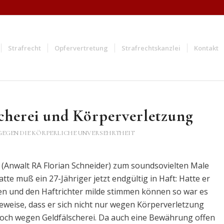
Strafrecht
Opfervertretung
Strafrechtskanzlei
Kontakt
cherei und Körperverletzung
GEGEN DIE KÖRPERLICHE UNVERSEHRTHEIT
 (Anwalt RA Florian Schneider) zum soundsovielten Male
e muß ein 27-Jähriger jetzt endgültig in Haft: Hatte er
n und den Haftrichter milde stimmen können so war es
 Beweise, dass er sich nicht nur wegen Körperverletzung
noch wegen Geldfälscherei. Da auch eine Bewährung offen