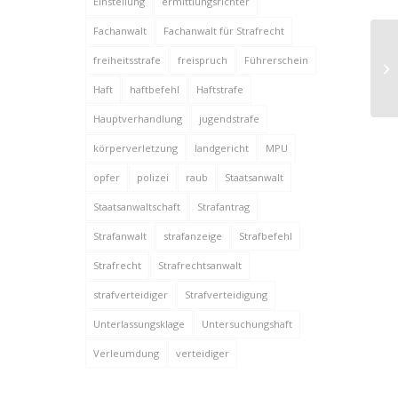
Einstellung
ermittlungsrichter
Fachanwalt
Fachanwalt für Strafrecht
An
freiheitsstrafe
freispruch
Führerschein
Sc
Haft
haftbefehl
Haftstrafe
Hauptverhandlung
jugendstrafe
körperverletzung
landgericht
MPU
opfer
polizei
raub
Staatsanwalt
Staatsanwaltschaft
Strafantrag
Strafanwalt
strafanzeige
Strafbefehl
Strafrecht
Strafrechtsanwalt
strafverteidiger
Strafverteidigung
Unterlassungsklage
Untersuchungshaft
Verleumdung
verteidiger