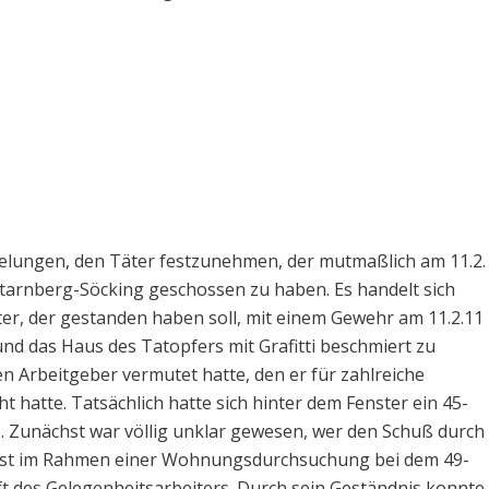
 gelungen, den Täter festzunehmen, der mutmaßlich am 11.2.
Starnberg-Söcking geschossen zu haben. Es handelt sich
ter, der gestanden haben soll, mit einem Gewehr am 11.2.11
d das Haus des Tatopfers mit Grafitti beschmiert zu
n Arbeitgeber vermutet hatte, den er für zahlreiche
 hatte. Tatsächlich hatte sich hinter dem Fenster ein 45-
eb. Zunächst war völlig unklar gewesen, wer den Schuß durch
rst im Rahmen einer Wohnungsdurchsuchung bei dem 49-
ft des Gelegenheitsarbeiters. Durch sein Geständnis konnte