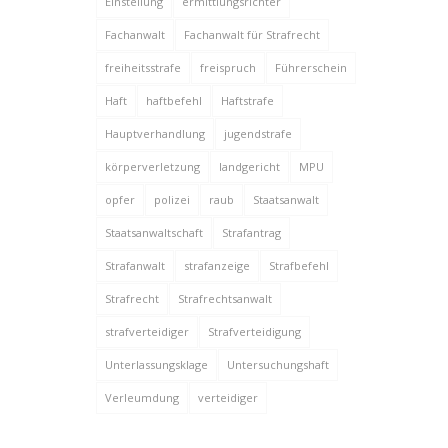
Einstellung
ermittlungsrichter
Fachanwalt
Fachanwalt für Strafrecht
freiheitsstrafe
freispruch
Führerschein
Haft
haftbefehl
Haftstrafe
Hauptverhandlung
jugendstrafe
körperverletzung
landgericht
MPU
opfer
polizei
raub
Staatsanwalt
Staatsanwaltschaft
Strafantrag
Strafanwalt
strafanzeige
Strafbefehl
Strafrecht
Strafrechtsanwalt
strafverteidiger
Strafverteidigung
Unterlassungsklage
Untersuchungshaft
Verleumdung
verteidiger