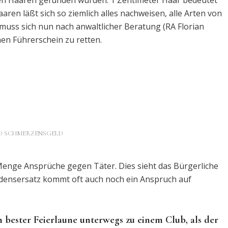
en Haaren gefunden wurden. 1 Zentimeter Haar bedeutet
ren läßt sich so ziemlich alles nachweisen, alle Arten von
s sich nun nach anwaltlicher Beratung (RA Florian
en Führerschein zu retten.
D SCHMERZENSGELD
Menge Ansprüche gegen Täter. Dies sieht das Bürgerliche
densersatz kommt oft auch noch ein Anspruch auf
 bester Feierlaune unterwegs zu einem Club, als der