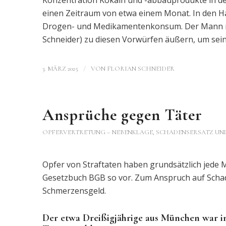
Konzentration Kokain und -abbauprodukte in d
einen Zeitraum von etwa einem Monat. In den Haa
Drogen- und Medikamentenkonsum. Der Mann mus
Schneider) zu diesen Vorwürfen äußern, um sein
/
3. MÄRZ 2025
VON
FLORIAN SCHNEIDER
Ansprüche gegen Täter
OPFERVERTRETUNG – NEBENKLAGE
,
SCHADENSERSATZ UN
Opfer von Straftaten haben grundsätzlich jede 
Gesetzbuch BGB so vor. Zum Anspruch auf Scha
Schmerzensgeld.
Der etwa Dreißigjährige aus München war in