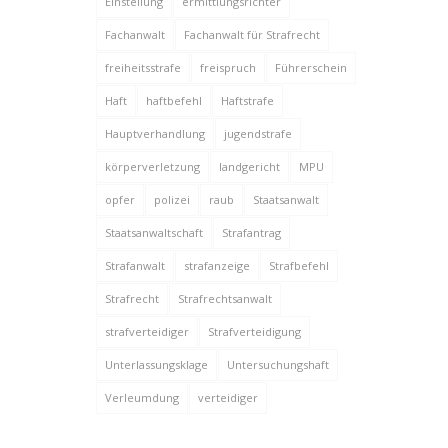
Einstellung
ermittlungsrichter
Fachanwalt
Fachanwalt für Strafrecht
freiheitsstrafe
freispruch
Führerschein
Haft
haftbefehl
Haftstrafe
Hauptverhandlung
jugendstrafe
körperverletzung
landgericht
MPU
opfer
polizei
raub
Staatsanwalt
Staatsanwaltschaft
Strafantrag
Strafanwalt
strafanzeige
Strafbefehl
Strafrecht
Strafrechtsanwalt
strafverteidiger
Strafverteidigung
Unterlassungsklage
Untersuchungshaft
Verleumdung
verteidiger