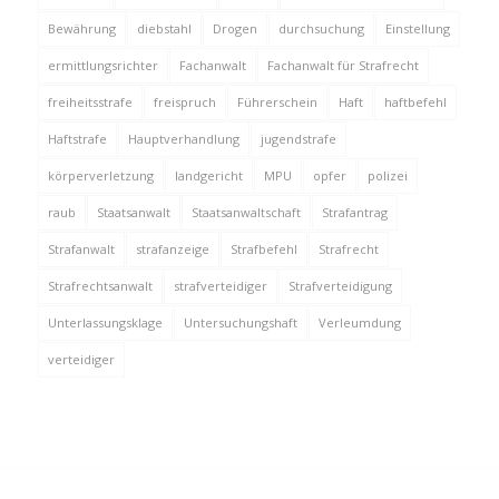
Bewährung
diebstahl
Drogen
durchsuchung
Einstellung
ermittlungsrichter
Fachanwalt
Fachanwalt für Strafrecht
freiheitsstrafe
freispruch
Führerschein
Haft
haftbefehl
Haftstrafe
Hauptverhandlung
jugendstrafe
körperverletzung
landgericht
MPU
opfer
polizei
raub
Staatsanwalt
Staatsanwaltschaft
Strafantrag
Strafanwalt
strafanzeige
Strafbefehl
Strafrecht
Strafrechtsanwalt
strafverteidiger
Strafverteidigung
Unterlassungsklage
Untersuchungshaft
Verleumdung
verteidiger