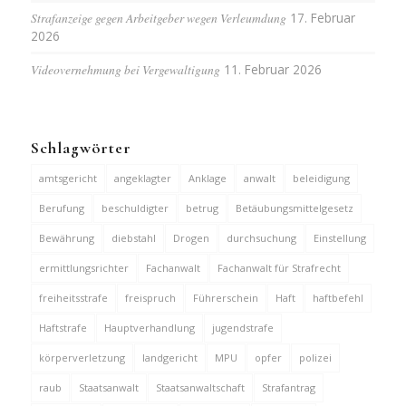
Strafanzeige gegen Arbeitgeber wegen Verleumdung
17. Februar
2026
Videovernehmung bei Vergewaltigung
11. Februar 2026
Schlagwörter
amtsgericht
angeklagter
Anklage
anwalt
beleidigung
Berufung
beschuldigter
betrug
Betäubungsmittelgesetz
Bewährung
diebstahl
Drogen
durchsuchung
Einstellung
ermittlungsrichter
Fachanwalt
Fachanwalt für Strafrecht
freiheitsstrafe
freispruch
Führerschein
Haft
haftbefehl
Haftstrafe
Hauptverhandlung
jugendstrafe
körperverletzung
landgericht
MPU
opfer
polizei
raub
Staatsanwalt
Staatsanwaltschaft
Strafantrag