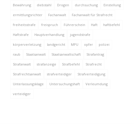
Bewährung
diebstahl
Drogen
durchsuchung
Einstellung
ermittlungsrichter
Fachanwalt
Fachanwalt für Strafrecht
freiheitsstrafe
freispruch
Führerschein
Haft
haftbefehl
Haftstrafe
Hauptverhandlung
jugendstrafe
körperverletzung
landgericht
MPU
opfer
polizei
raub
Staatsanwalt
Staatsanwaltschaft
Strafantrag
Strafanwalt
strafanzeige
Strafbefehl
Strafrecht
Strafrechtsanwalt
strafverteidiger
Strafverteidigung
Unterlassungsklage
Untersuchungshaft
Verleumdung
verteidiger