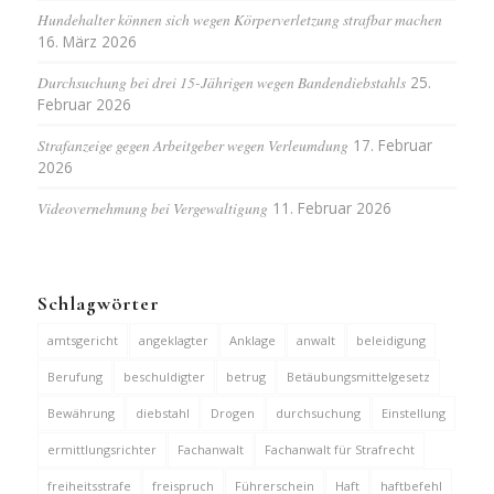
Hundehalter können sich wegen Körperverletzung strafbar machen
16. März 2026
Durchsuchung bei drei 15-Jährigen wegen Bandendiebstahls
25.
Februar 2026
Strafanzeige gegen Arbeitgeber wegen Verleumdung
17. Februar
2026
Videovernehmung bei Vergewaltigung
11. Februar 2026
Schlagwörter
amtsgericht
angeklagter
Anklage
anwalt
beleidigung
Berufung
beschuldigter
betrug
Betäubungsmittelgesetz
Bewährung
diebstahl
Drogen
durchsuchung
Einstellung
ermittlungsrichter
Fachanwalt
Fachanwalt für Strafrecht
freiheitsstrafe
freispruch
Führerschein
Haft
haftbefehl