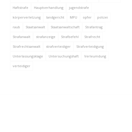
Haftstrafe
Hauptverhandlung
jugendstrafe
körperverletzung
landgericht
MPU
opfer
polizei
raub
Staatsanwalt
Staatsanwaltschaft
Strafantrag
Strafanwalt
strafanzeige
Strafbefehl
Strafrecht
Strafrechtsanwalt
strafverteidiger
Strafverteidigung
Unterlassungsklage
Untersuchungshaft
Verleumdung
verteidiger