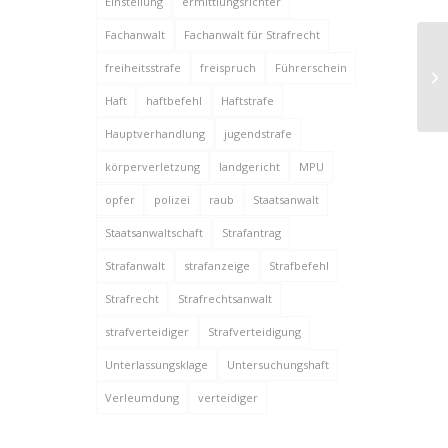
Einstellung
ermittlungsrichter
Fachanwalt
Fachanwalt für Strafrecht
Ha
freiheitsstrafe
freispruch
Führerschein
To
Haft
haftbefehl
Haftstrafe
Hauptverhandlung
jugendstrafe
körperverletzung
landgericht
MPU
opfer
polizei
raub
Staatsanwalt
Staatsanwaltschaft
Strafantrag
Strafanwalt
strafanzeige
Strafbefehl
Strafrecht
Strafrechtsanwalt
strafverteidiger
Strafverteidigung
Unterlassungsklage
Untersuchungshaft
Verleumdung
verteidiger