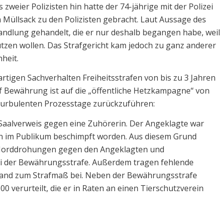
eier Polizisten hin hatte der 74-jährige mit der Polizei
 Müllsack zu den Polizisten gebracht. Laut Aussage des
ndlung gehandelt, die er nur deshalb begangen habe, weil
tzen wollen. Das Strafgericht kam jedoch zu ganz anderer
heit.
rtigen Sachverhalten Freiheitsstrafen von bis zu 3 Jahren
uf Bewährung ist auf die „öffentliche Hetzkampagne“ von
turbulenten Prozesstage zurückzuführen:
Saalverweis gegen eine Zuhörerin. Der Angeklagte war
n im Publikum beschimpft worden. Aus diesem Grund
n Morddrohungen gegen den Angeklagten und
ei der Bewährungsstrafe. Außerdem tragen fehlende
tand zum Strafmaß bei. Neben der Bewährungsstrafe
 verurteilt, die er in Raten an einen Tierschutzverein