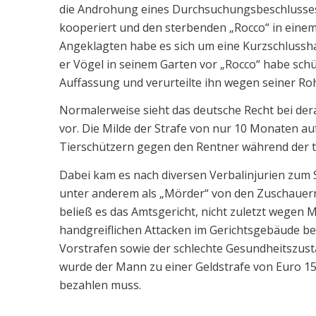
die Androhung eines Durchsuchungsbeschlusses zw
kooperiert und den sterbenden „Rocco“ in einem
Angeklagten habe es sich um eine Kurzschlussha
er Vögel in seinem Garten vor „Rocco“ habe schü
Auffassung und verurteilte ihn wegen seiner Roh
Normalerweise sieht das deutsche Recht bei dera
vor. Die Milde der Strafe von nur 10 Monaten a
Tierschützern gegen den Rentner während der 
Dabei kam es nach diversen Verbalinjurien zum 
unter anderem als „Mörder“ von den Zuschauer
beließ es das Amtsgericht, nicht zuletzt wege
handgreiflichen Attacken im Gerichtsgebäude b
Vorstrafen sowie der schlechte Gesundheitszus
wurde der Mann zu einer Geldstrafe von Euro 1500
bezahlen muss.