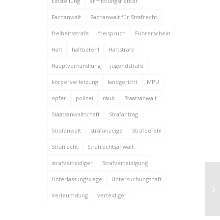
Einstellung
ermittlungsrichter
Fachanwalt
Fachanwalt für Strafrecht
freiheitsstrafe
freispruch
Führerschein
Haft
haftbefehl
Haftstrafe
Hauptverhandlung
jugendstrafe
körperverletzung
landgericht
MPU
opfer
polizei
raub
Staatsanwalt
Staatsanwaltschaft
Strafantrag
Strafanwalt
strafanzeige
Strafbefehl
Strafrecht
Strafrechtsanwalt
strafverteidiger
Strafverteidigung
Unterlassungsklage
Untersuchungshaft
Verleumdung
verteidiger