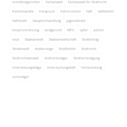
ermittlungsrichter
Fachanwalt
Fachanwalt für Strafrecht
freiheitsstrafe
freispruch
Führerschein
Haft
haftbefehl
Haftstrafe
Hauptverhandlung
jugendstrafe
körperverletzung
landgericht
MPU
opfer
polizei
raub
Staatsanwalt
Staatsanwaltschaft
Strafantrag
Strafanwalt
strafanzeige
Strafbefehl
Strafrecht
Strafrechtsanwalt
strafverteidiger
Strafverteidigung
Unterlassungsklage
Untersuchungshaft
Verleumdung
verteidiger