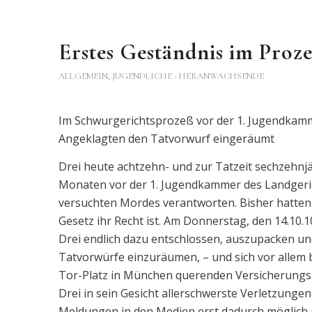
Erstes Geständnis im Proz
ALLGEMEIN
,
JUGENDLICHE - HERANWACHSENDE
Im Schwurgerichtsprozeß vor der 1. Jugendkamm
Angeklagten den Tatvorwurf eingeräumt
Drei heute achtzehn- und zur Tatzeit sechzehnjä
Monaten vor der 1. Jugendkammer des Landgeri
versuchten Mordes verantworten. Bisher hatten
Gesetz ihr Recht ist. Am Donnerstag, den 14.10.1
Drei endlich dazu entschlossen, auszupacken un
Tatvorwürfe einzuräumen, – und sich vor allem 
Tor-Platz in München querenden Versicherungsk
Drei in sein Gesicht allerschwerste Verletzunge
Meldungen in den Medien erst dadurch möglich 