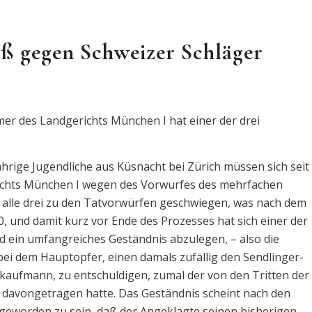
eß gegen Schweizer Schläger
er des Landgerichts München I hat einer der drei
hrige Jugendliche aus Küsnacht bei Zürich müssen sich seit
chts München I wegen des Vorwurfes des mehrfachen
 alle drei zu den Tatvorwürfen geschwiegen, was nach dem
0, und damit kurz vor Ende des Prozesses hat sich einer der
d ein umfangreiches Geständnis abzulegen, – also die
bei dem Hauptopfer, einen damals zufällig den Sendlinger-
aufmann, zu entschuldigen, zumal der von den Tritten der
n davongetragen hatte. Das Geständnis scheint nach den
geworden zu sein, daß der Angeklagte seinen bisherigen