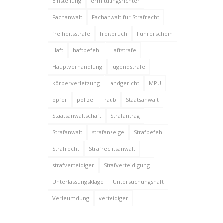
Einstellung
ermittlungsrichter
Fachanwalt
Fachanwalt für Strafrecht
freiheitsstrafe
freispruch
Führerschein
Haft
haftbefehl
Haftstrafe
Hauptverhandlung
jugendstrafe
körperverletzung
landgericht
MPU
opfer
polizei
raub
Staatsanwalt
Staatsanwaltschaft
Strafantrag
Strafanwalt
strafanzeige
Strafbefehl
Strafrecht
Strafrechtsanwalt
strafverteidiger
Strafverteidigung
Unterlassungsklage
Untersuchungshaft
Verleumdung
verteidiger