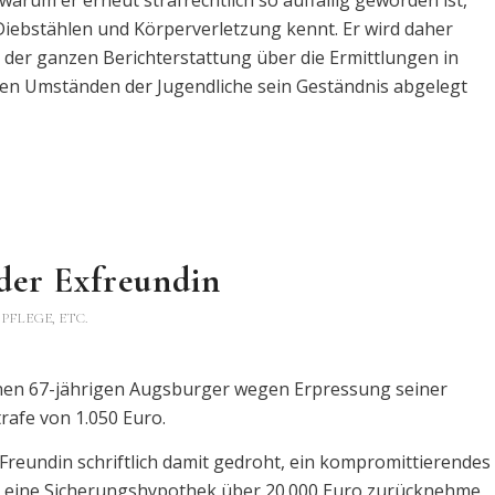
warum er erneut strafrechtlich so auffällig geworden ist,
Diebstählen und Körperverletzung kennt. Er wird daher
in der ganzen Berichterstattung über die Ermittlungen in
hen Umständen der Jugendliche sein Geständnis abgelegt
 der Exfreundin
PFLEGE, ETC.
einen 67-jährigen Augsburger wegen Erpressung seiner
rafe von 1.050 Euro.
Freundin schriftlich damit gedroht, ein kompromittierendes
icht eine Sicherungshypothek über 20.000 Euro zurücknehme,