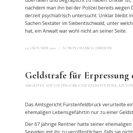
überfallen und begrapscht zu haben. Unklar ist, 
nachdem man ihn bei der Polizei bereits wegen 
derzeit psychiatrisch untersucht. Unklar bleibt 
Sachen Sextäter im Siebentischwald, unter welc
hat, ein Anwalt war wohl nicht an seiner Seite.
/
25. OKTOBER 2010
VON
FLORIAN SCHNEIDER
Geldstrafe für Erpressung
ANGRIFFE AUF DIE PERSÖNLICHE FREIHEIT, EHRE, RECHTS
Das Amtsgericht Fürstenfeldbruck verurteilte 
ehemaligen Lebensgefährtin nur zu einer Geldst
Der 67 jährige Rentner hatte seiner ehemaligen 
Sexvideo mit ihr zu veröffentlichen, falls sie n