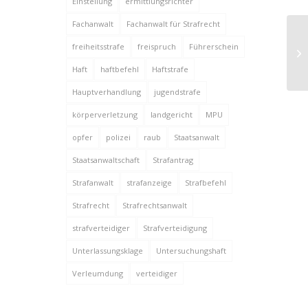
Einstellung
ermittlungsrichter
Fachanwalt
Fachanwalt für Strafrecht
Ju
freiheitsstrafe
freispruch
Führerschein
Un
Haft
haftbefehl
Haftstrafe
Hauptverhandlung
jugendstrafe
körperverletzung
landgericht
MPU
opfer
polizei
raub
Staatsanwalt
Staatsanwaltschaft
Strafantrag
Strafanwalt
strafanzeige
Strafbefehl
Strafrecht
Strafrechtsanwalt
strafverteidiger
Strafverteidigung
Unterlassungsklage
Untersuchungshaft
Verleumdung
verteidiger