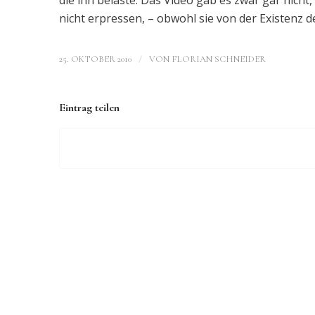
die ihn belaste. Das Video gab es zwar gar nicht,
nicht erpressen, – obwohl sie von der Existenz d
/
25. OKTOBER 2010
VON
FLORIAN SCHNEIDER
Eintrag teilen