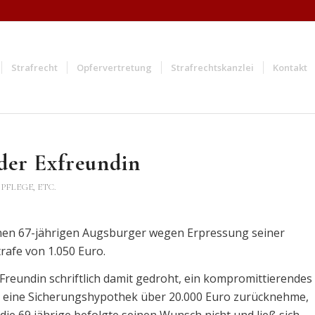
Strafrecht
Opfervertretung
Strafrechtskanzlei
Kontakt
 der Exfreundin
PFLEGE, ETC.
einen 67-jährigen Augsburger wegen Erpressung seiner
rafe von 1.050 Euro.
Freundin schriftlich damit gedroht, ein kompromittierendes
icht eine Sicherungshypothek über 20.000 Euro zurücknehme,