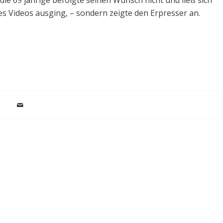
 die 69 jährige befolgte seinen Wunsch nicht und ließ sich
es Videos ausging, – sondern zeigte den Erpresser an.