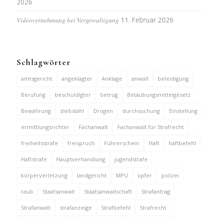
2026
Videovernehmung bei Vergewaltigung
11. Februar 2026
Schlagwörter
amtsgericht
angeklagter
Anklage
anwalt
beleidigung
Berufung
beschuldigter
betrug
Betäubungsmittelgesetz
Bewährung
diebstahl
Drogen
durchsuchung
Einstellung
ermittlungsrichter
Fachanwalt
Fachanwalt für Strafrecht
freiheitsstrafe
freispruch
Führerschein
Haft
haftbefehl
Haftstrafe
Hauptverhandlung
jugendstrafe
körperverletzung
landgericht
MPU
opfer
polizei
raub
Staatsanwalt
Staatsanwaltschaft
Strafantrag
Strafanwalt
strafanzeige
Strafbefehl
Strafrecht