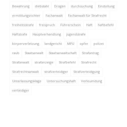
Bewährung
diebstahl
Drogen
durchsuchung
Einstellung
ermittlungsrichter
Fachanwalt
Fachanwalt für Strafrecht
freiheitsstrafe
freispruch
Führerschein
Haft
haftbefehl
Haftstrafe
Hauptverhandlung
jugendstrafe
körperverletzung
landgericht
MPU
opfer
polizei
raub
Staatsanwalt
Staatsanwaltschaft
Strafantrag
Strafanwalt
strafanzeige
Strafbefehl
Strafrecht
Strafrechtsanwalt
strafverteidiger
Strafverteidigung
Unterlassungsklage
Untersuchungshaft
Verleumdung
verteidiger