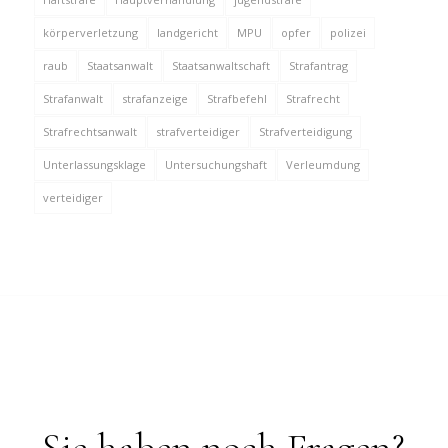
körperverletzung
landgericht
MPU
opfer
polizei
raub
Staatsanwalt
Staatsanwaltschaft
Strafantrag
Strafanwalt
strafanzeige
Strafbefehl
Strafrecht
Strafrechtsanwalt
strafverteidiger
Strafverteidigung
Unterlassungsklage
Untersuchungshaft
Verleumdung
verteidiger