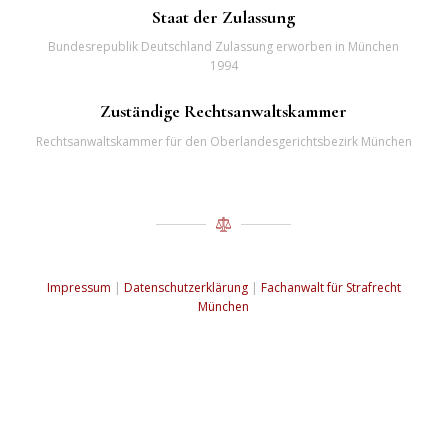
Staat der Zulassung
Bundesrepublik Deutschland Zulassung erworben in München
1994
Zuständige Rechtsanwaltskammer
Rechtsanwaltskammer für den Oberlandesgerichtsbezirk München
Impressum
|
Datenschutzerklärung
|
Fachanwalt für Strafrecht
München