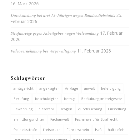
16. März 2026
Durchsuchung bei drei 15-Jährigen wegen Bandendiebstahls
25.
Februar 2026
Strafanzeige gegen Arbeitgeber wegen Verleumdung
17. Februar
2026
Videovernehmung bei Vergewaltigung
11. Februar 2026
Schlagwörter
amtsgericht
angeklagter
Anklage
anwalt
beleidigung
Berufung
beschuldigter
betrug
Betäubungsmittelgesetz
Bewährung
diebstahl
Drogen
durchsuchung
Einstellung
ermittlungsrichter
Fachanwalt
Fachanwalt für Strafrecht
freiheitsstrafe
freispruch
Führerschein
Haft
haftbefehl
Haftstrafe
Hauptverhandlung
jugendstrafe