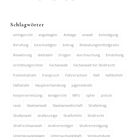
Schlagwörter
amtsgericht
angeklagter
Anklage
anwalt
beleidigung
Berufung
beschuldigter
betrug
Betäubungsmittelgesetz
Bewährung
diebstahl
Drogen
durchsuchung
Einstellung
ermittlungsrichter
Fachanwalt
Fachanwalt für Strafrecht
freiheitsstrafe
freispruch
Führerschein
Haft
haftbefehl
Haftstrafe
Hauptverhandlung
jugendstrafe
körperverletzung
landgericht
MPU
opfer
polizei
raub
Staatsanwalt
Staatsanwaltschaft
Strafantrag
Strafanwalt
strafanzeige
Strafbefehl
Strafrecht
Strafrechtsanwalt
strafverteidiger
Strafverteidigung
Unterlassungsklage
Untersuchungshaft
Verleumdung