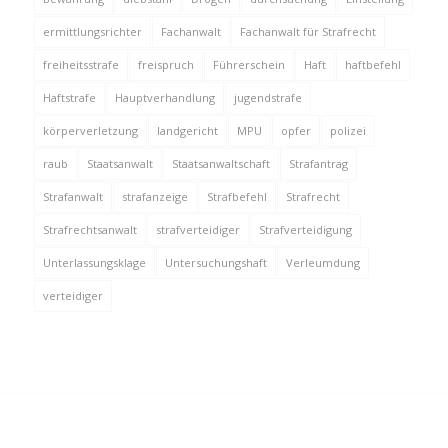
ermittlungsrichter
Fachanwalt
Fachanwalt für Strafrecht
freiheitsstrafe
freispruch
Führerschein
Haft
haftbefehl
Haftstrafe
Hauptverhandlung
jugendstrafe
körperverletzung
landgericht
MPU
opfer
polizei
raub
Staatsanwalt
Staatsanwaltschaft
Strafantrag
Strafanwalt
strafanzeige
Strafbefehl
Strafrecht
Strafrechtsanwalt
strafverteidiger
Strafverteidigung
Unterlassungsklage
Untersuchungshaft
Verleumdung
verteidiger