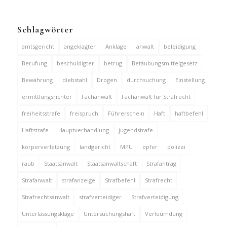
Schlagwörter
amtsgericht
angeklagter
Anklage
anwalt
beleidigung
Berufung
beschuldigter
betrug
Betäubungsmittelgesetz
Bewährung
diebstahl
Drogen
durchsuchung
Einstellung
ermittlungsrichter
Fachanwalt
Fachanwalt für Strafrecht
freiheitsstrafe
freispruch
Führerschein
Haft
haftbefehl
Haftstrafe
Hauptverhandlung
jugendstrafe
körperverletzung
landgericht
MPU
opfer
polizei
raub
Staatsanwalt
Staatsanwaltschaft
Strafantrag
Strafanwalt
strafanzeige
Strafbefehl
Strafrecht
Strafrechtsanwalt
strafverteidiger
Strafverteidigung
Unterlassungsklage
Untersuchungshaft
Verleumdung