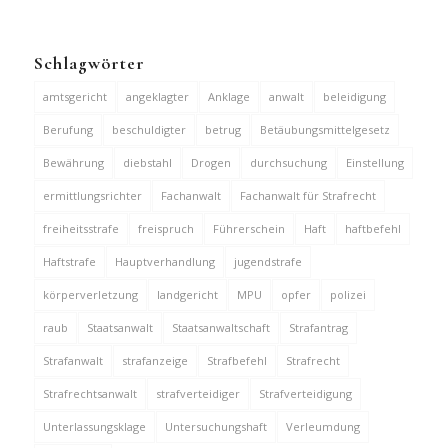
Schlagwörter
amtsgericht
angeklagter
Anklage
anwalt
beleidigung
Berufung
beschuldigter
betrug
Betäubungsmittelgesetz
Bewährung
diebstahl
Drogen
durchsuchung
Einstellung
ermittlungsrichter
Fachanwalt
Fachanwalt für Strafrecht
freiheitsstrafe
freispruch
Führerschein
Haft
haftbefehl
Haftstrafe
Hauptverhandlung
jugendstrafe
körperverletzung
landgericht
MPU
opfer
polizei
raub
Staatsanwalt
Staatsanwaltschaft
Strafantrag
Strafanwalt
strafanzeige
Strafbefehl
Strafrecht
Strafrechtsanwalt
strafverteidiger
Strafverteidigung
Unterlassungsklage
Untersuchungshaft
Verleumdung