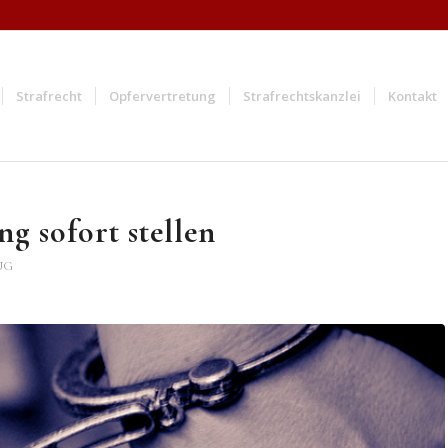
Strafrecht
Opfervertretung
Strafrechtskanzlei
Kontakt
g sofort stellen
UG