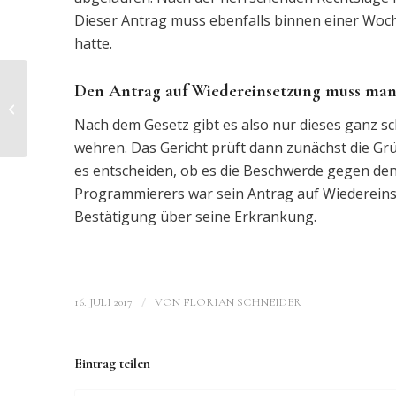
Dieser Antrag muss ebenfalls binnen einer Woch
hatte.
Den Antrag auf Wiedereinsetzung muss man s
Verleumdung und üble
Nachrede im Streit
Nach dem Gesetz gibt es also nur dieses ganz sch
ums Umgangsrecht
wehren. Das Gericht prüft dann zunächst die Gr
es entscheiden, ob es die Beschwerde gegen den
Programmierers war sein Antrag auf Wiedereins
Bestätigung über seine Erkrankung.
/
16. JULI 2017
VON
FLORIAN SCHNEIDER
Eintrag teilen