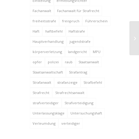
Einstellung
ermittlungsrichter
Fachanwalt
Fachanwalt für Strafrecht
freiheitsstrafe
freispruch
Führerschein
Haft
haftbefehl
Haftstrafe
Hauptverhandlung
jugendstrafe
körperverletzung
landgericht
MPU
opfer
polizei
raub
Staatsanwalt
Staatsanwaltschaft
Strafantrag
Strafanwalt
strafanzeige
Strafbefehl
Strafrecht
Strafrechtsanwalt
strafverteidiger
Strafverteidigung
Unterlassungsklage
Untersuchungshaft
Verleumdung
verteidiger