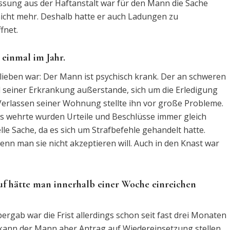
ssung aus der Haftanstalt war für den Mann die Sache
nicht mehr. Deshalb hatte er auch Ladungen zu
fnet.
 einmal im Jahr.
lieben war: Der Mann ist psychisch krank. Der an schweren
 seiner Erkrankung außerstande, sich um die Erledigung
erlassen seiner Wohnung stellte ihn vor große Probleme.
ts wehrte wurden Urteile und Beschlüsse immer gleich
lle Sache, da es sich um Strafbefehle gehandelt hatte.
nn man sie nicht akzeptieren will. Auch in den Knast war
f hätte man innerhalb einer Woche einreichen
ergab war die Frist allerdings schon seit fast drei Monaten
kann der Mann aber Antrag auf Wiedereinsetzung stellen.