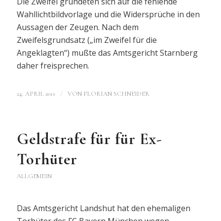
Die Zweifel gründeten sich auf die fehlende
Wahllichtbildvorlage und die Widersprüche in den
Aussagen der Zeugen. Nach dem
Zweifelsgrundsatz („im Zweifel für die
Angeklagten“) mußte das Amtsgericht Starnberg
daher freisprechen.
/
24. APRIL 2011
VON
FLORIAN SCHNEIDER
Geldstrafe für für Ex-
Torhüter
ALLGEMEIN
Das Amtsgericht Landshut hat den ehemaligen
Torhüter des FC Bayern München wegen