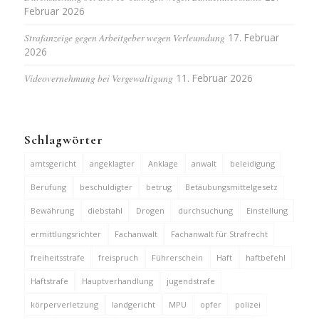
Februar 2026
Strafanzeige gegen Arbeitgeber wegen Verleumdung
17. Februar
2026
Videovernehmung bei Vergewaltigung
11. Februar 2026
Schlagwörter
amtsgericht
angeklagter
Anklage
anwalt
beleidigung
Berufung
beschuldigter
betrug
Betäubungsmittelgesetz
Bewährung
diebstahl
Drogen
durchsuchung
Einstellung
ermittlungsrichter
Fachanwalt
Fachanwalt für Strafrecht
freiheitsstrafe
freispruch
Führerschein
Haft
haftbefehl
Haftstrafe
Hauptverhandlung
jugendstrafe
körperverletzung
landgericht
MPU
opfer
polizei