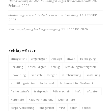
Durchsuchung bei drei 15-Jährigen wegen Bandendiebstahls
25.
Februar 2026
Strafanzeige gegen Arbeitgeber wegen Verleumdung
17. Februar
2026
Videovernehmung bei Vergewaltigung
11. Februar 2026
Schlagwörter
amtsgericht
angeklagter
Anklage
anwalt
beleidigung
Berufung
beschuldigter
betrug
Betäubungsmittelgesetz
Bewährung
diebstahl
Drogen
durchsuchung
Einstellung
ermittlungsrichter
Fachanwalt
Fachanwalt für Strafrecht
freiheitsstrafe
freispruch
Führerschein
Haft
haftbefehl
Haftstrafe
Hauptverhandlung
jugendstrafe
körperverletzung
landgericht
MPU
opfer
polizei