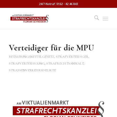
24/7-Notruf: 0162 - 42 46 843
Verteidiger für die MPU
BETÄUBUNGSMITTELGESETZ
,
STRAFVERTEIDIGER,
STRAFVERTEIDIGUNG, STRAFRECHTSANWALT
,
STRASSENVERKEHRSDELIKTE