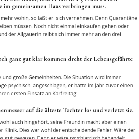
age im gemeinsamen Haus verbringen muss.
ht mehr wohin, so läßt er sich vernehmen. Denn Quarantäne
 bleiben müssen. Noch nicht einmal einkaufen gehen oder
nd der Allgäuerin reibt sich immer mehr an den drei
och ganz gut klar kommen dreht der Lebensgefährte
e und große Gemeinheiten. Die Situation wird immer
nge psychisch angeschlagen, er hatte im Jahr zuvor einen
hren ersten Einsatz an Karfreitag:
messer auf die älteste Tochter los und verletzt sie.
er wohl auch hingehört, seine Freundin macht aber einen
r Klinik. Dies war wohl der entscheidende Fehler. Wäre der
lles gut gewesen. Denn er wäre psychiatrisch behandelt