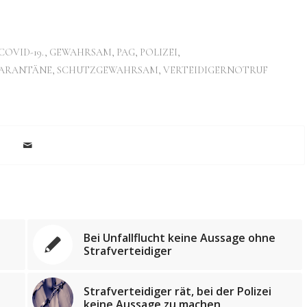
COVID-19.
,
GEWAHRSAM
,
PAG
,
POLIZEI
,
ARANTÄNE
,
SCHUTZGEWAHRSAM
,
VERTEIDIGERNOTRUF
Bei Unfallflucht keine Aussage ohne
Strafverteidiger
Strafverteidiger rät, bei der Polizei
keine Aussage zu machen