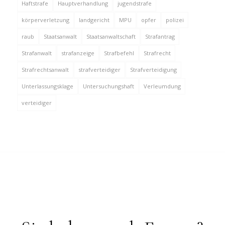
Haftstrafe
Hauptverhandlung
jugendstrafe
körperverletzung
landgericht
MPU
opfer
polizei
raub
Staatsanwalt
Staatsanwaltschaft
Strafantrag
Strafanwalt
strafanzeige
Strafbefehl
Strafrecht
Strafrechtsanwalt
strafverteidiger
Strafverteidigung
Unterlassungsklage
Untersuchungshaft
Verleumdung
verteidiger