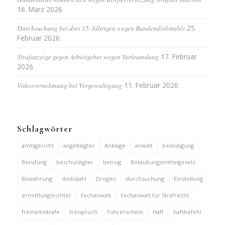
16. März 2026
Durchsuchung bei drei 15-Jährigen wegen Bandendiebstahls
25.
Februar 2026
Strafanzeige gegen Arbeitgeber wegen Verleumdung
17. Februar
2026
Videovernehmung bei Vergewaltigung
11. Februar 2026
Schlagwörter
amtsgericht
angeklagter
Anklage
anwalt
beleidigung
Berufung
beschuldigter
betrug
Betäubungsmittelgesetz
Bewährung
diebstahl
Drogen
durchsuchung
Einstellung
ermittlungsrichter
Fachanwalt
Fachanwalt für Strafrecht
freiheitsstrafe
freispruch
Führerschein
Haft
haftbefehl