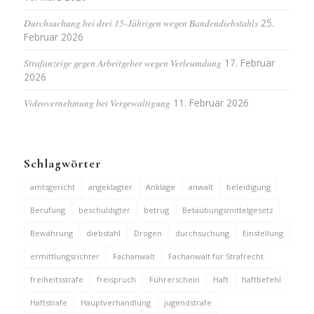
Durchsuchung bei drei 15-Jährigen wegen Bandendiebstahls
25.
Februar 2026
Strafanzeige gegen Arbeitgeber wegen Verleumdung
17. Februar
2026
Videovernehmung bei Vergewaltigung
11. Februar 2026
Schlagwörter
amtsgericht
angeklagter
Anklage
anwalt
beleidigung
Berufung
beschuldigter
betrug
Betäubungsmittelgesetz
Bewährung
diebstahl
Drogen
durchsuchung
Einstellung
ermittlungsrichter
Fachanwalt
Fachanwalt für Strafrecht
freiheitsstrafe
freispruch
Führerschein
Haft
haftbefehl
Haftstrafe
Hauptverhandlung
jugendstrafe