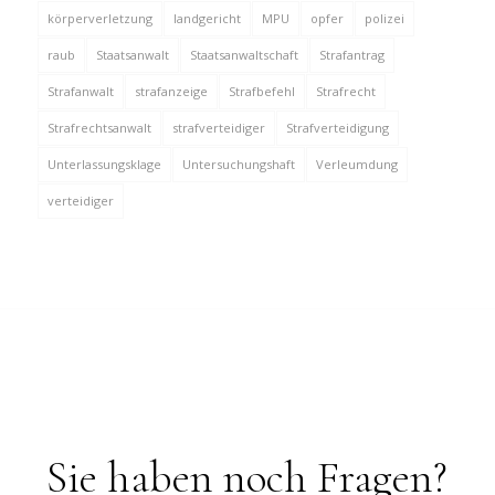
körperverletzung
landgericht
MPU
opfer
polizei
raub
Staatsanwalt
Staatsanwaltschaft
Strafantrag
Strafanwalt
strafanzeige
Strafbefehl
Strafrecht
Strafrechtsanwalt
strafverteidiger
Strafverteidigung
Unterlassungsklage
Untersuchungshaft
Verleumdung
verteidiger
Sie haben noch Fragen?