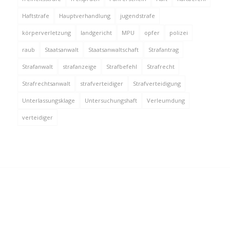
Haftstrafe
Hauptverhandlung
jugendstrafe
körperverletzung
landgericht
MPU
opfer
polizei
raub
Staatsanwalt
Staatsanwaltschaft
Strafantrag
Strafanwalt
strafanzeige
Strafbefehl
Strafrecht
Strafrechtsanwalt
strafverteidiger
Strafverteidigung
Unterlassungsklage
Untersuchungshaft
Verleumdung
verteidiger