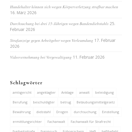
Hundehalter können sich wegen Körperverletzung strafbar machen
16. März 2026
Durchsuchung bei drei 15-Jährigen wegen Bandendiebstahls
25.
Februar 2026
Strafanzeige gegen Arbeitgeber wegen Verleumdung
17. Februar
2026
Videovernehmung bei Vergewaltigung
11. Februar 2026
Schlagwörter
amtsgericht
angeklagter
Anklage
anwalt
beleidigung
Berufung
beschuldigter
betrug
Betäubungsmittelgesetz
Bewährung
diebstahl
Drogen
durchsuchung
Einstellung
ermittlungsrichter
Fachanwalt
Fachanwalt für Strafrecht
freiheitsstrafe
freispruch
Führerschein
Haft
haftbefehl