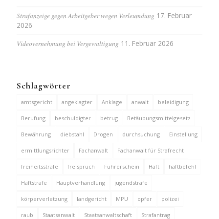
Strafanzeige gegen Arbeitgeber wegen Verleumdung
17. Februar
2026
Videovernehmung bei Vergewaltigung
11. Februar 2026
Schlagwörter
amtsgericht
angeklagter
Anklage
anwalt
beleidigung
Berufung
beschuldigter
betrug
Betäubungsmittelgesetz
Bewährung
diebstahl
Drogen
durchsuchung
Einstellung
ermittlungsrichter
Fachanwalt
Fachanwalt für Strafrecht
freiheitsstrafe
freispruch
Führerschein
Haft
haftbefehl
Haftstrafe
Hauptverhandlung
jugendstrafe
körperverletzung
landgericht
MPU
opfer
polizei
raub
Staatsanwalt
Staatsanwaltschaft
Strafantrag