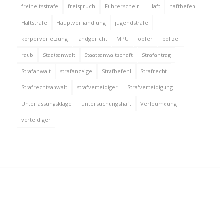
freiheitsstrafe
freispruch
Führerschein
Haft
haftbefehl
Haftstrafe
Hauptverhandlung
jugendstrafe
körperverletzung
landgericht
MPU
opfer
polizei
raub
Staatsanwalt
Staatsanwaltschaft
Strafantrag
Strafanwalt
strafanzeige
Strafbefehl
Strafrecht
Strafrechtsanwalt
strafverteidiger
Strafverteidigung
Unterlassungsklage
Untersuchungshaft
Verleumdung
verteidiger