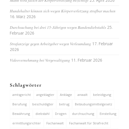
Mann wird falsch der Körperverletzung bezichtigt
25. April 2026
Hundehalter können sich wegen Körperverletzung strafbar machen
16. März 2026
Durchsuchung bei drei 15-Jährigen wegen Bandendiebstahls
25.
Februar 2026
Strafanzeige gegen Arbeitgeber wegen Verleumdung
17. Februar
2026
Videovernehmung bei Vergewaltigung
11. Februar 2026
Schlagwörter
amtsgericht
angeklagter
Anklage
anwalt
beleidigung
Berufung
beschuldigter
betrug
Betäubungsmittelgesetz
Bewährung
diebstahl
Drogen
durchsuchung
Einstellung
ermittlungsrichter
Fachanwalt
Fachanwalt für Strafrecht