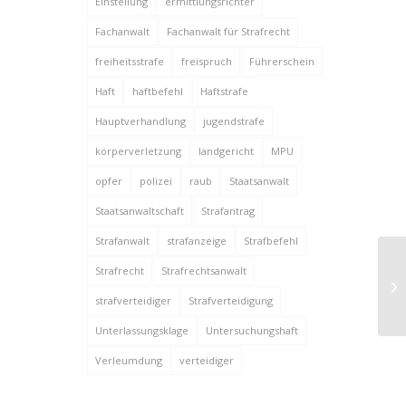
Einstellung
ermittlungsrichter
Fachanwalt
Fachanwalt für Strafrecht
freiheitsstrafe
freispruch
Führerschein
Haft
haftbefehl
Haftstrafe
Hauptverhandlung
jugendstrafe
körperverletzung
landgericht
MPU
opfer
polizei
raub
Staatsanwalt
Staatsanwaltschaft
Strafantrag
Strafanwalt
strafanzeige
Strafbefehl
Strafrecht
Strafrechtsanwalt
strafverteidiger
Strafverteidigung
Unterlassungsklage
Untersuchungshaft
Verleumdung
verteidiger