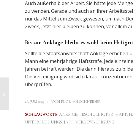
Auch außerhalb der Arbeit. Sie hätte jede Meng
zu wenden. Gerade und auch an ihrer Arbeitsstell
nur das Mittel zum Zweck gewesen, um nach Deu
Zweck, jetzt hier bleiben zu können, vor allem 
Bis zur Anklage bleibt es wohl beim Haftgr
Sollte die Staatsanwaltschaft Anklage erheben 
Mann eine mehrjährige Haftstrafe. Jede einzelne
Jahren betraft werden. Die dann hieraus zu bild
Die Verteidigung wird sich darauf konzentrieren
überprüfen.
Frei durch Haftprüfung
/
26. JULI 2023
VON
FLORIAN SCHNEIDER
SCHLAGWORTE:
ANZEIGE
,
BESCHULDIGTER
,
HAFT
,
H
UNTERSUCHUNGSHAFT
,
VERGEWALTIGUNG