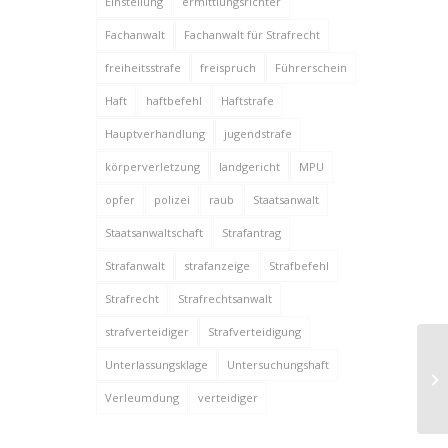
Einstellung
ermittlungsrichter
Fachanwalt
Fachanwalt für Strafrecht
freiheitsstrafe
freispruch
Führerschein
Haft
haftbefehl
Haftstrafe
Hauptverhandlung
jugendstrafe
körperverletzung
landgericht
MPU
opfer
polizei
raub
Staatsanwalt
Staatsanwaltschaft
Strafantrag
Strafanwalt
strafanzeige
Strafbefehl
Strafrecht
Strafrechtsanwalt
strafverteidiger
Strafverteidigung
Unterlassungsklage
Untersuchungshaft
Verleumdung
verteidiger