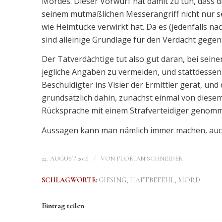
Mordes. Dieser Vorwurf hat damit zu tun, dass d
seinem mutmaßlichen Messerangriff nicht nur s
wie Heimtücke verwirkt hat. Da es (jedenfalls 
sind alleinige Grundlage für den Verdacht gegen 
Der Tatverdächtige tut also gut daran, bei sei
jegliche Angaben zu vermeiden, und stattdessen z
Beschuldigter ins Visier der Ermittler gerät, und
grundsätzlich dahin, zunächst einmal von diese
Rücksprache mit einem Strafverteidiger genom
Aussagen kann man nämlich immer machen, auc
/
24. AUGUST 2016
VON
FLORIAN SCHNEIDER
SCHLAGWORTE:
GIESING
,
HAFTBEFEHL
,
MORD
Eintrag teilen