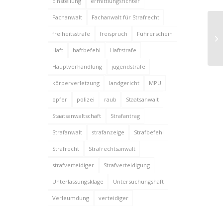
Einstellung
ermittlungsrichter
Fachanwalt
Fachanwalt für Strafrecht
Be
freiheitsstrafe
freispruch
Führerschein
Mo
Haft
haftbefehl
Haftstrafe
Hauptverhandlung
jugendstrafe
körperverletzung
landgericht
MPU
opfer
polizei
raub
Staatsanwalt
Staatsanwaltschaft
Strafantrag
Strafanwalt
strafanzeige
Strafbefehl
Strafrecht
Strafrechtsanwalt
strafverteidiger
Strafverteidigung
Unterlassungsklage
Untersuchungshaft
Verleumdung
verteidiger