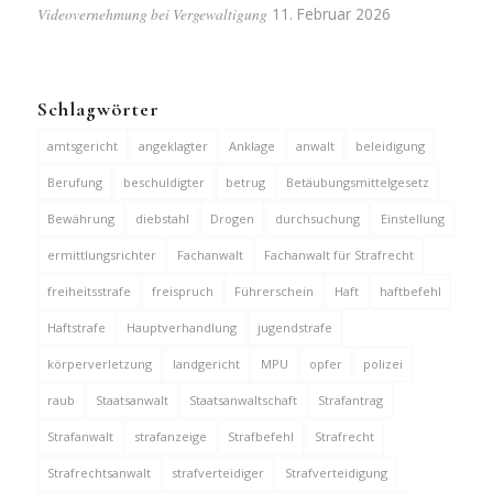
Videovernehmung bei Vergewaltigung
11. Februar 2026
Schlagwörter
amtsgericht
angeklagter
Anklage
anwalt
beleidigung
Berufung
beschuldigter
betrug
Betäubungsmittelgesetz
Bewährung
diebstahl
Drogen
durchsuchung
Einstellung
ermittlungsrichter
Fachanwalt
Fachanwalt für Strafrecht
freiheitsstrafe
freispruch
Führerschein
Haft
haftbefehl
Haftstrafe
Hauptverhandlung
jugendstrafe
körperverletzung
landgericht
MPU
opfer
polizei
raub
Staatsanwalt
Staatsanwaltschaft
Strafantrag
Strafanwalt
strafanzeige
Strafbefehl
Strafrecht
Strafrechtsanwalt
strafverteidiger
Strafverteidigung