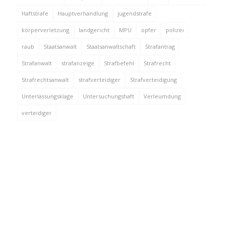
Haftstrafe
Hauptverhandlung
jugendstrafe
körperverletzung
landgericht
MPU
opfer
polizei
raub
Staatsanwalt
Staatsanwaltschaft
Strafantrag
Strafanwalt
strafanzeige
Strafbefehl
Strafrecht
Strafrechtsanwalt
strafverteidiger
Strafverteidigung
Unterlassungsklage
Untersuchungshaft
Verleumdung
verteidiger