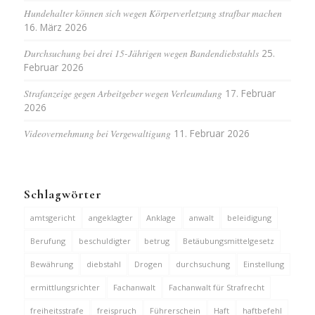
Hundehalter können sich wegen Körperverletzung strafbar machen
16. März 2026
Durchsuchung bei drei 15-Jährigen wegen Bandendiebstahls
25.
Februar 2026
Strafanzeige gegen Arbeitgeber wegen Verleumdung
17. Februar
2026
Videovernehmung bei Vergewaltigung
11. Februar 2026
Schlagwörter
amtsgericht
angeklagter
Anklage
anwalt
beleidigung
Berufung
beschuldigter
betrug
Betäubungsmittelgesetz
Bewährung
diebstahl
Drogen
durchsuchung
Einstellung
ermittlungsrichter
Fachanwalt
Fachanwalt für Strafrecht
freiheitsstrafe
freispruch
Führerschein
Haft
haftbefehl