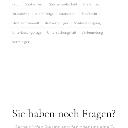
raub
Staatsanwalt
Staatsanwaltschaft
Strafantrag
Strafanwalt
strafanzeige
Strafbefehl
Strafrecht
Strafrechtsanwalt
strafverteidiger
Strafverteidigung
Unterlassungsklage
Untersuchungshaft
Verleumdung
verteidiger
Sie haben noch Fragen?
Gerne dürfen Sie uns anrufen oder uns eine E-