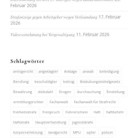
Februar 2026
Strafanzeige gegen Arbeitgeber wegen Verleumdung
17. Februar
2026
Videovernehmung bei Vergewaltigung
11. Februar 2026
Schlagwörter
amtsgericht
angeklagter
Anklage
anwalt
beleidigung
Berufung
beschuldigter
betrug
Betäubungsmittelgesetz
Bewährung
diebstahl
Drogen
durchsuchung
Einstellung
ermittlungsrichter
Fachanwalt
Fachanwalt für Strafrecht
freiheitsstrafe
freispruch
Führerschein
Haft
haftbefehl
Haftstrafe
Hauptverhandlung
jugendstrafe
körperverletzung
landgericht
MPU
opfer
polizei