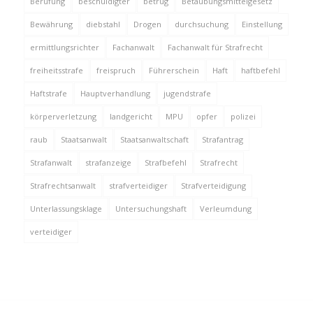
Berufung
beschuldigter
betrug
Betäubungsmittelgesetz
Bewährung
diebstahl
Drogen
durchsuchung
Einstellung
ermittlungsrichter
Fachanwalt
Fachanwalt für Strafrecht
freiheitsstrafe
freispruch
Führerschein
Haft
haftbefehl
Haftstrafe
Hauptverhandlung
jugendstrafe
körperverletzung
landgericht
MPU
opfer
polizei
raub
Staatsanwalt
Staatsanwaltschaft
Strafantrag
Strafanwalt
strafanzeige
Strafbefehl
Strafrecht
Strafrechtsanwalt
strafverteidiger
Strafverteidigung
Unterlassungsklage
Untersuchungshaft
Verleumdung
verteidiger