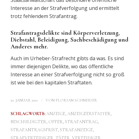
Staatsanwaltschaft das besondere öffentliche
Interesse an der Strafverfolgung und ermittelt
trotz fehlendem Strafantrag.
Strafantragsdelikte sind Körperverletzung,
Diebstahl, Beleidigung, Sachbeschädigung und
Anderes mehr.
Auch im Urheber-Strafrecht gibts da was. Es sind
immer diejenigen Delikte, wo das öffentliche
Interesse an einer Strafverfolgung nicht so groß
ist wie bei den kapitalen Straftaten.
/
20. JANUAR 2021
VON
FLORIAN SCHNEIDER
SCHLAGWORTE:
ANZEIGE
,
ANZEIGEERSTATTER
,
BESCHULDIGTER
,
OPFER
,
STRAFANTRAG
,
STRAFANTRAGSFRIST
,
STRAFANZEIGE
,
STRAFVERTEIDIGER
,
TÄTER
,
VERTEIDIGER