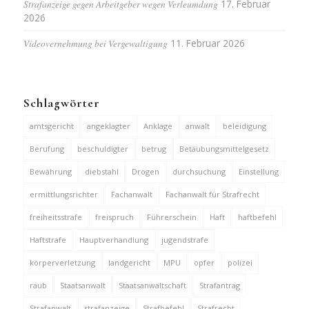
Strafanzeige gegen Arbeitgeber wegen Verleumdung
17. Februar
2026
Videovernehmung bei Vergewaltigung
11. Februar 2026
Schlagwörter
amtsgericht
angeklagter
Anklage
anwalt
beleidigung
Berufung
beschuldigter
betrug
Betäubungsmittelgesetz
Bewährung
diebstahl
Drogen
durchsuchung
Einstellung
ermittlungsrichter
Fachanwalt
Fachanwalt für Strafrecht
freiheitsstrafe
freispruch
Führerschein
Haft
haftbefehl
Haftstrafe
Hauptverhandlung
jugendstrafe
körperverletzung
landgericht
MPU
opfer
polizei
raub
Staatsanwalt
Staatsanwaltschaft
Strafantrag
Strafanwalt
strafanzeige
Strafbefehl
Strafrecht