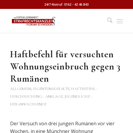
24/7-Notruf: 0162 - 42 46 843
Haftbefehl für versuchten
Wohnungseinbruch gegen 3
Rumänen
ALLGEMEIN
,
EIGENTUMSDELIKTE
,
HAFTBEFEHL -
DURCHSUCHUNG - ANKLAGE
,
JUGENDLICHE -
HERANWACHSENDE
Der Versuch von drei jungen Rumänen vor vier
Wochen, in eine Münchner Wohnung