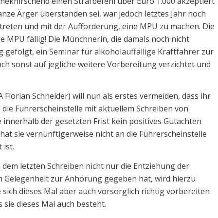
neknirschend einen Strafbefehl über Euro 1.000 akzeptiert
anze Ärger überstanden sei, war jedoch letztes Jahr noch
treten und mit der Aufforderung, eine MPU zu machen. Die
ne MPU fällig! Die Münchnerin, die damals noch nicht
 gefolgt, ein Seminar für alkoholauffällige Kraftfahrer zur
h sonst auf jegliche weitere Vorbereitung verzichtet und
Florian Schneider) will nun als erstes vermeiden, dass ihr
s die Führerscheinstelle mit aktuellem Schreiben von
nnerhalb der gesetzten Frist kein positives Gutachten
at sie vernünftigerweise nicht an die Führerscheinstelle
 ist.
 dem letzten Schreiben nicht nur die Entziehung der
h Gelegenheit zur Anhörung gegeben hat, wird hierzu
sich dieses Mal aber auch vorsorglich richtig vorbereiten
 sie dieses Mal auch besteht.