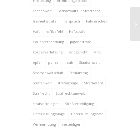
Einstellung
ermittlungsrichter
Fachanwalt
Fachanwalt für Strafrecht
Ha
freiheitsstrafe
freispruch
Führerschein
Wo
R
Haft
haftbefehl
Haftstrafe
Hauptverhandlung
jugendstrafe
körperverletzung
landgericht
MPU
opfer
polizei
raub
Staatsanwalt
Staatsanwaltschaft
Strafantrag
Strafanwalt
strafanzeige
Strafbefehl
Strafrecht
Strafrechtsanwalt
strafverteidiger
Strafverteidigung
Unterlassungsklage
Untersuchungshaft
Verleumdung
verteidiger