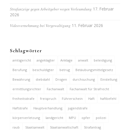
Strafanzeige gegen Arbeitgeber wegen Verleumdung
17. Februar
2026
Videovernehmung bei Vergewaltigung
11. Februar 2026
Schlagwörter
amtsgericht
angeklagter
Anklage
anwalt
beleidigung
Berufung
beschuldigter
betrug
Betäubungsmittelgesetz
Bewährung
diebstahl
Drogen
durchsuchung
Einstellung
ermittlungsrichter
Fachanwalt
Fachanwalt für Strafrecht
freiheitsstrafe
freispruch
Führerschein
Haft
haftbefehl
Haftstrafe
Hauptverhandlung
jugendstrafe
körperverletzung
landgericht
MPU
opfer
polizei
raub
Staatsanwalt
Staatsanwaltschaft
Strafantrag