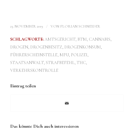
/
23. NOVEMBER 2019
VON
FLORIAN SCHNEIDER
SCHLAGWORTE:
AMTSGERICHT
,
BTM
,
CANNABIS
,
DROGEN
,
DROGENBESITZ
,
DROGENKONSUM
,
FÜHRERSCHEINSTELLE
,
MPU
,
POLIZEI
,
STAATSANWALT
,
STRAFBEFEHL
,
THC
,
VERKEHRSKONTROLLE
Eintrag teilen
Das könnte Dich auch interessieren