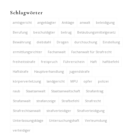
Schlagwörter
amtsgericht
angeklagter
Anklage
anwalt
beleidigung
Berufung
beschuldigter
betrug
Betäubungsmittelgesetz
Bewährung
diebstahl
Drogen
durchsuchung
Einstellung
ermittlungsrichter
Fachanwalt
Fachanwalt für Strafrecht
freiheitsstrafe
freispruch
Führerschein
Haft
haftbefehl
Haftstrafe
Hauptverhandlung
jugendstrafe
körperverletzung
landgericht
MPU
opfer
polizei
raub
Staatsanwalt
Staatsanwaltschaft
Strafantrag
Strafanwalt
strafanzeige
Strafbefehl
Strafrecht
Strafrechtsanwalt
strafverteidiger
Strafverteidigung
Unterlassungsklage
Untersuchungshaft
Verleumdung
verteidiger