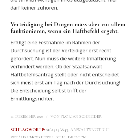
darf keiner zuhören.
Verteidigung bei Drogen muss aber vor allem
funktionieren, wenn ein Haftbefehl ergeht.
Erf0lgt eine Festnahme im Rahmen der
Durchsuchung ist der Verteidiger erst recht
gefordert. Nun muss die weitere Inhaftierung
verhindert werden. Ob der Staatsanwalt
Haftbefehlsantrag stellt oder nicht entscheidet
sich meist erst am Tag nach der Durchsuchung!
Die Entscheidung selbst trifft der
Ermittlungsrichter.
/
11. DEZEMBER 2020
VON
FLORIAN SCHNEIDER
SCHLAGWORTE:
01624246843
,
ANWALTSNOTRUF
,
BETÄUBUNGSMITTEL
,
BTM
,
DROGEN
,