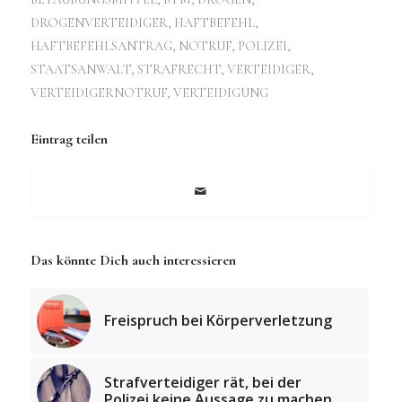
DROGENVERTEIDIGER
,
HAFTBEFEHL
,
HAFTBEFEHLSANTRAG
,
NOTRUF
,
POLIZEI
,
STAATSANWALT
,
STRAFRECHT
,
VERTEIDIGER
,
VERTEIDIGERNOTRUF
,
VERTEIDIGUNG
Eintrag teilen
Das könnte Dich auch interessieren
Freispruch bei Körperverletzung
Strafverteidiger rät, bei der
Polizei keine Aussage zu machen